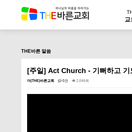
T
교
THE바른 말씀
[주일] Act Church - 기뻐하고 
더(THE)바른교회
0건
2,046회