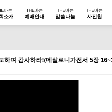
HE바른
THE바른
THE바른
THE바른
회소개
예배안내
말씀나눔
사진첩
기도하며 감사하라!(데살로니가전서 5장 16~18절)